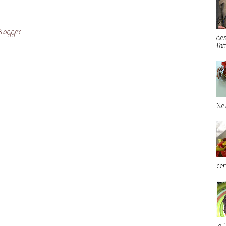
des
fat
Nel
cert