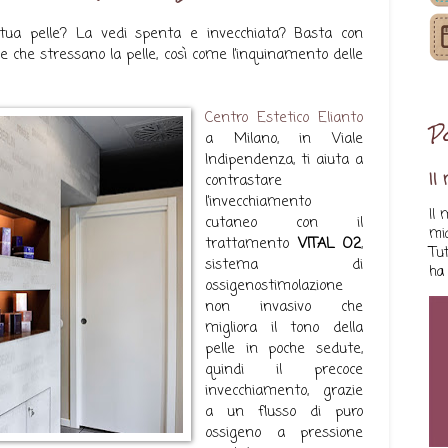
a tua pelle? La vedi spenta e invecchiata? Basta con
 che stressano la pelle, così come l’inquinamento delle
Centro Estetico Elianto
P
a Milano, in Viale
Indipendenza, ti aiuta a
Il
contrastare
l’invecchiamento
Il 
cutaneo con il
mi
trattamento
VITAL O2
,
Tu
sistema di
ha c
ossigenostimolazione
non invasivo che
migliora il tono della
pelle in poche sedute,
quindi il precoce
invecchiamento, grazie
a un flusso di puro
ossigeno a pressione