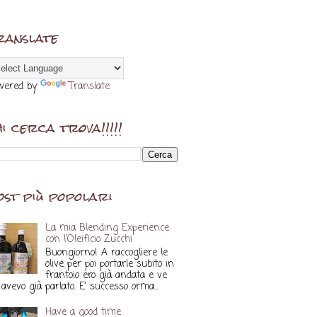
ranslate
wered by
Translate
hi cerca trova!!!!!
ost più popolari
La mia Blending Experience
con l'Oleificio Zucchi
Buongiorno! A raccogliere le
olive per poi portarle subito in
frantoio ero già andata e ve
avevo già parlato. E' successo orma...
Have a good time