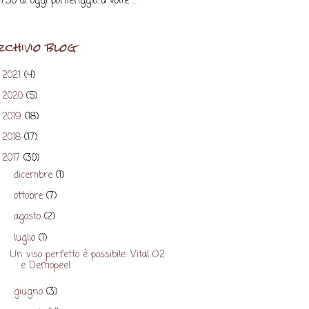
17.30 di oggi pomeriggio...a volte ...
rchivio blog
2021
(4)
►
2020
(5)
►
2019
(18)
►
2018
(17)
►
2017
(30)
▼
dicembre
(1)
►
ottobre
(7)
►
agosto
(2)
►
luglio
(1)
▼
Un viso perfetto è possibile: Vital O2
e Demopeel
giugno
(3)
►