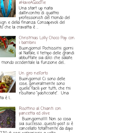
#HaveAGoodTie
Una start up nata
dall’incontro di quattro
professionisti del mondo del
ign e della finanza. Consapevoli del
to che la cravatta è ...
Christmas Lolly Choco Pop con
i bambini
Buongiorno! Pochissimi giorni
al Natale, il tempo delle grandi
abbuffate sia dolci che salate.
 mondo occidentale la funzione del...
Un giro nell'orto
Buongiorno! Ci sono delle
cose, generalmente sono
quelle facili per tutti, che mi
risultano "pasticciate". Una
a è l...
Risottino al Chianti con
pancetta ed olive
Buongiorno!!!! Non so cosa
sia successo....questo post si è
cancellato totalmente da dopo