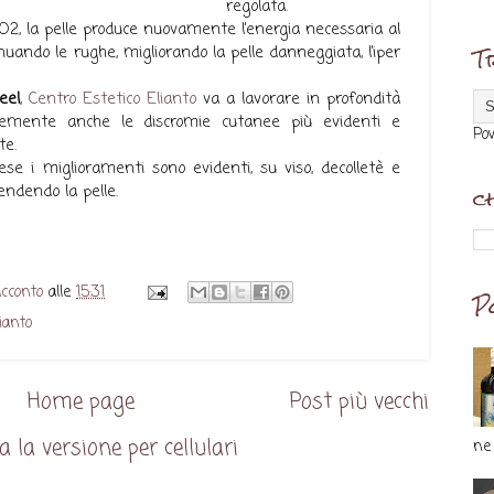
regolata.
2, la pelle produce nuovamente l’energia necessaria al
T
nuando le rughe, migliorando la pelle danneggiata, l’iper
eel
,
Centro Estetico Elianto
va a lavorare in profondità
memente anche le discromie cutanee più evidenti e
Po
te.
e i miglioramenti sono evidenti, su viso, decolletè e
c
endendo la pelle.
acconto
alle
15:31
P
ianto
Home page
Post più vecchi
a la versione per cellulari
ne 