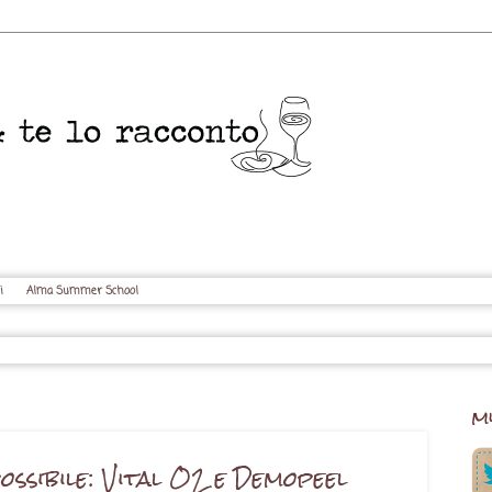
i
Alma Summer School
m
ossibile: Vital O2 e Demopeel