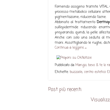
Fornendo ossigeno tramite VITAL O
processo metabolico cellulare atte
pigmentazione, riducendo l’acne.
Abbinato al trattamento
Dermop
sull’epidermide riducendo enor
preparando, quindi, la pelle all’esta
Anche con solo una seduta al mes
mani. Assottigliando le rughe, dist
Continua a leggere...»
Pubblicato da
Mangio, bevo & te lo r
Etichette:
buzzoole
,
centro estetico El
Post più recenti
Visualizz